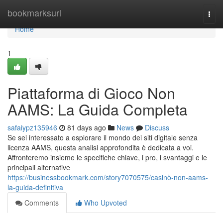
Home
bookmarksurl
Togg
navi
Home
1
Piattaforma di Gioco Non
AAMS: La Guida Completa
safaiypz135946
81 days ago
News
Discuss
Se sei interessato a esplorare il mondo dei siti digitale senza
licenza AAMS, questa analisi approfondita è dedicata a voi.
Affronteremo insieme le specifiche chiave, i pro, i svantaggi e le
principali alternative
https://businessbookmark.com/story7070575/casinò-non-aams-
la-guida-definitiva
Comments
Who Upvoted