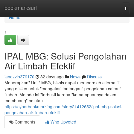
Home
bookmarksurl
Togg
navi
Home
1
IPAL MBG: Solusi Pengolahan
Air Limbah Efektif
janezvlp376170
82 days ago
News
Discuss
Menerapkan" Unit" MBG, bisnis dapat memperoleh alternatif"
yang efisien untuk "mengatasi tantangan" pengolahan cairan"
limbah. Metode ini "terbukti karena "kemampuannya dalam
membuang" polutan
https://cyberbookmarking.com/story21412652/ipal-mbg-solusi-
pengolahan-air-limbah-efektif
Comments
Who Upvoted