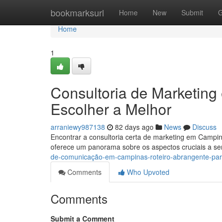
Home
bookmarksurl
Home
New
Submit
G
Home
1
Consultoria de Marketin
Escolher a Melhor
arraniewy987138
82 days ago
News
Discuss
Encontrar a consultoria certa de marketing em Campi
oferece um panorama sobre os aspectos cruciais a s
de-comunicação-em-campinas-roteiro-abrangente-par
Comments
Who Upvoted
Comments
Submit a Comment