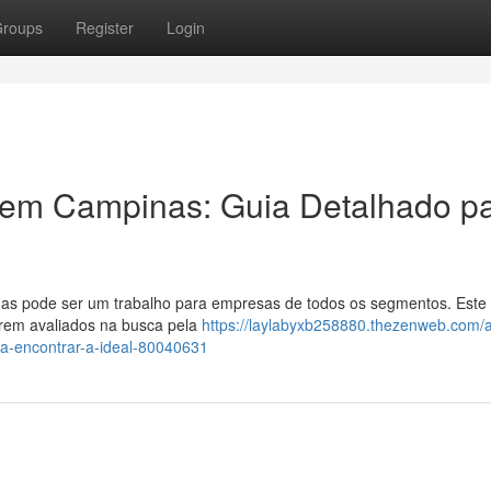
roups
Register
Login
g em Campinas: Guia Detalhado p
nas pode ser um trabalho para empresas de todos os segmentos. Este
erem avaliados na busca pela
https://laylabyxb258880.thezenweb.com/
a-encontrar-a-ideal-80040631