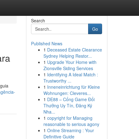
Search
Go
Published News
1
Deceased Estate Clearance
ara
Sydney Helping Restor...
1
Upgrade Your Home with
Zionsville Siding Services
1
Identifying A Ideal Match :
Trustworthy ...
 guia
1
Inneneinrichtung für Kleine
agência-
Wohnungen: Cleveres...
1
DE88 – Cổng Game Đổi
Thưởng Uy Tín, Đăng Ký
Nha...
1
copyright for Managing
reasonable to serious agony
1
Online Streaming : Your
Definitive Guide