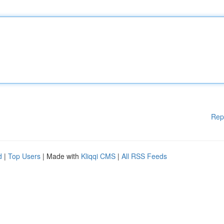
Rep
d
|
Top Users
| Made with
Kliqqi CMS
|
All RSS Feeds