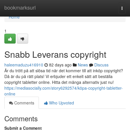
Home
bookmarksurl
Togg
navi
Home
1
Snabb Leverans copyright
haleemaduzu416910
82 days ago
News
Discuss
Är du trött på att slösa tid när det kommer till att inköp copyright?
Då är du på rätt plats! Vi erbjuder ett enkelt sätt att beställa
copyright tabletter online. Hitta det många alternativ just nu!
https://mediasocially.com/story6292574/köpa-copyright-tabletter-
online
Comments
Who Upvoted
Comments
Submit a Comment