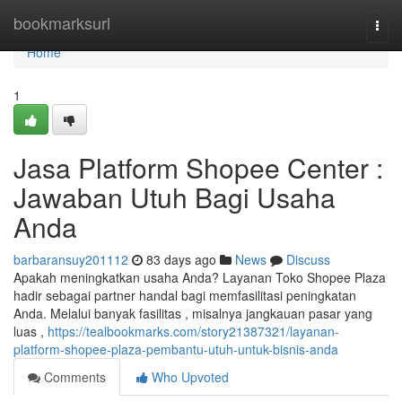
Home
bookmarksurl
Togg
navi
Home
1
Jasa Platform Shopee Center :
Jawaban Utuh Bagi Usaha
Anda
barbaransuy201112
83 days ago
News
Discuss
Apakah meningkatkan usaha Anda? Layanan Toko Shopee Plaza
hadir sebagai partner handal bagi memfasilitasi peningkatan
Anda. Melalui banyak fasilitas , misalnya jangkauan pasar yang
luas ,
https://tealbookmarks.com/story21387321/layanan-
platform-shopee-plaza-pembantu-utuh-untuk-bisnis-anda
Comments
Who Upvoted