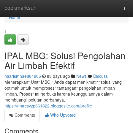
Home
bookmarksurl
Togg
navi
Home
1
IPAL MBG: Solusi Pengolahan
Air Limbah Efektif
haarismhae864905
83 days ago
News
Discuss
Menerapkan" Unit" MBG," Anda dapat menikmati" "solusi yang
optimal" untuk memproses" tantangan" pengolahan limbah
limbah. Proses" ini "terbukti karena keunggulannya dalam
membuang" polutan berbahaya,
https://marcsvzp661822.bloggosite.com/profile
Comments
Who Upvoted
Comments