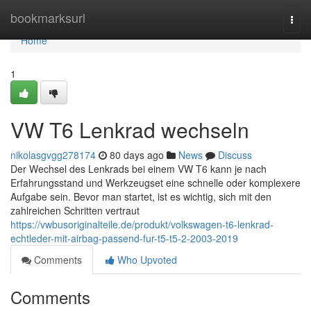
Home
bookmarksurl
Togg
navi
Home
1
VW T6 Lenkrad wechseln
nikolasgvgg278174
80 days ago
News
Discuss
Der Wechsel des Lenkrads bei einem VW T6 kann je nach
Erfahrungsstand und Werkzeugset eine schnelle oder komplexere
Aufgabe sein. Bevor man startet, ist es wichtig, sich mit den
zahlreichen Schritten vertraut
https://vwbusoriginalteile.de/produkt/volkswagen-t6-lenkrad-
echtleder-mit-airbag-passend-fur-t5-t5-2-2003-2019
Comments
Who Upvoted
Comments