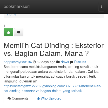
Home
bookmarksurl
Togg
navi
Home
1
Memilih Cat Dinding : Eksterior
vs. Bagian Dalam, Mana ?
poppiesrcy233194
82 days ago
News
Discuss
Saat berencana melukis bangunan Anda, penting sekali untuk
mengenali perbedaan antara cat eksterior dan dalam . Cat luar
diformulasikan untuk menghadapi cuaca buruk , seperti terik
langsung, guyuran air
https://nettiefgmx127282.gynoblog.com/39707751/menentukan-
cat-dinding-eksterior-vs-bagian-dalam-yang-terbaik
Comments
Who Upvoted