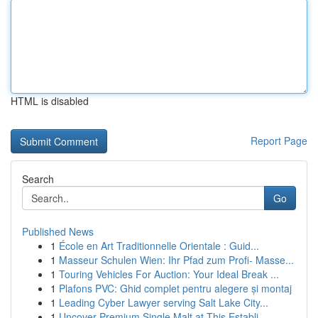
HTML is disabled
Report Page
Search
Go
Published News
1
École en Art Traditionnelle Orientale : Guid...
1
Masseur Schulen Wien: Ihr Pfad zum Profi- Masse...
1
Touring Vehicles For Auction: Your Ideal Break ...
1
Plafons PVC: Ghid complet pentru alegere și montaj
1
Leading Cyber Lawyer serving Salt Lake City...
1
Uncover Premium Single Malt at This Establi...