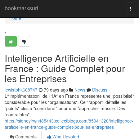
Home
bookmarksurl
Togg
navi
Home
1
Intelligence Artificielle en
France : Guide Complet pour
les Entreprises
lewistbhk668747
79 days ago
News
Discuss
L'"implémentation" de l'"IA" en France représente une "possibilité"
considérable pour les "organisations". Ce "rapport" détaille les
"points" clés à "considérer" pour une "approche" réussie. Des
"contraintes"
https://sidneyirwn485443.collectblogs.com/85941320/intelligence-
artificielle-en-france-guide-complet-pour-les-entreprises
Comments
Who Upvoted