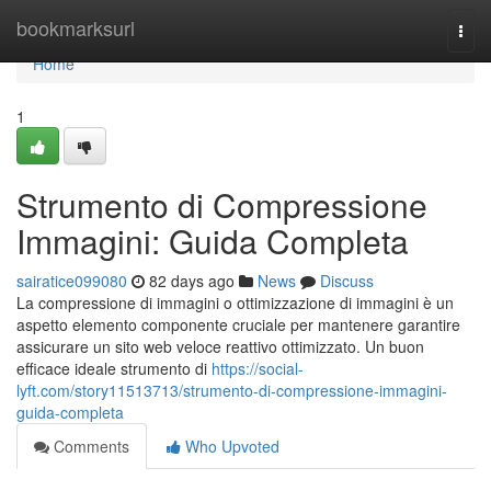
Home
bookmarksurl
Togg
navi
Home
1
Strumento di Compressione
Immagini: Guida Completa
sairatice099080
82 days ago
News
Discuss
La compressione di immagini o ottimizzazione di immagini è un
aspetto elemento componente cruciale per mantenere garantire
assicurare un sito web veloce reattivo ottimizzato. Un buon
efficace ideale strumento di
https://social-
lyft.com/story11513713/strumento-di-compressione-immagini-
guida-completa
Comments
Who Upvoted