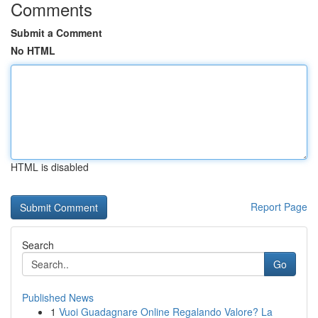
Comments
Submit a Comment
No HTML
HTML is disabled
Report Page
Search
Go
Published News
1
Vuoi Guadagnare Online Regalando Valore? La