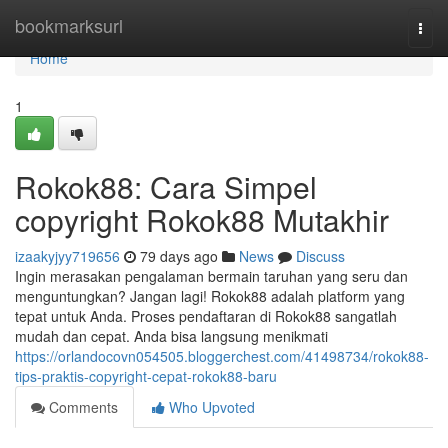
Home
bookmarksurl
Togg
navi
Home
1
Rokok88: Cara Simpel
copyright Rokok88 Mutakhir
izaakyjyy719656
79 days ago
News
Discuss
Ingin merasakan pengalaman bermain taruhan yang seru dan
menguntungkan? Jangan lagi! Rokok88 adalah platform yang
tepat untuk Anda. Proses pendaftaran di Rokok88 sangatlah
mudah dan cepat. Anda bisa langsung menikmati
https://orlandocovn054505.bloggerchest.com/41498734/rokok88-
tips-praktis-copyright-cepat-rokok88-baru
Comments
Who Upvoted