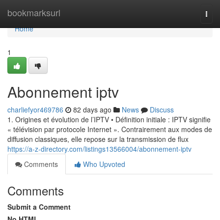
Home
bookmarksurl
Togg
navi
Home
1
Abonnement iptv
charliefyor469786
82 days ago
News
Discuss
1. Origines et évolution de l’IPTV • Définition initiale : IPTV signifie
« télévision par protocole Internet ». Contrairement aux modes de
diffusion classiques, elle repose sur la transmission de flux
https://a-z-directory.com/listings13566004/abonnement-iptv
Comments
Who Upvoted
Comments
Submit a Comment
No HTML