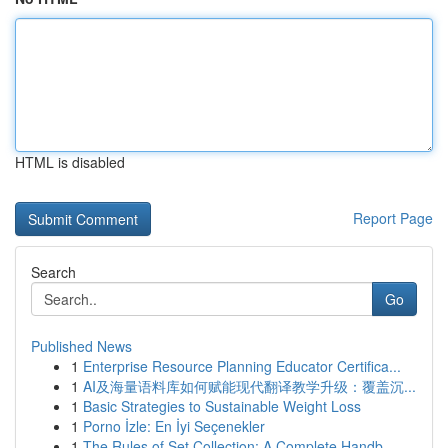
HTML is disabled
Report Page
Search
Go
Published News
1
Enterprise Resource Planning Educator Certifica...
1
AI及海量语料库如何赋能现代翻译教学升级：覆盖沉...
1
Basic Strategies to Sustainable Weight Loss
1
Porno İzle: En İyi Seçenekler
1
The Rules of Set Collection: A Complete Handb...