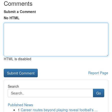
Comments
Submit a Comment
No HTML
HTML is disabled
Report Page
Search
Go
Published News
1
Career routes beyond playing reveal football's ...