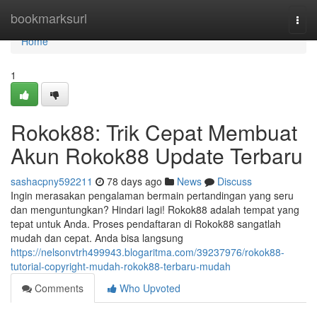
Home
bookmarksurl
Togg
navi
Home
1
Rokok88: Trik Cepat Membuat
Akun Rokok88 Update Terbaru
sashacpny592211
78 days ago
News
Discuss
Ingin merasakan pengalaman bermain pertandingan yang seru
dan menguntungkan? Hindari lagi! Rokok88 adalah tempat yang
tepat untuk Anda. Proses pendaftaran di Rokok88 sangatlah
mudah dan cepat. Anda bisa langsung
https://nelsonvtrh499943.blogaritma.com/39237976/rokok88-
tutorial-copyright-mudah-rokok88-terbaru-mudah
Comments
Who Upvoted