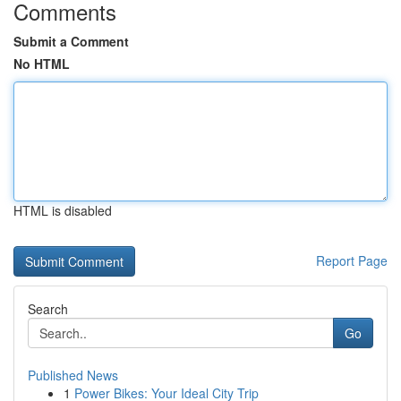
Comments
Submit a Comment
No HTML
HTML is disabled
Report Page
Search
Go
Published News
1
Power Bikes: Your Ideal City Trip