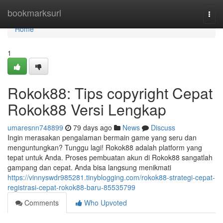
Home
bookmarksurl
Togg
navi
Home
1
Rokok88: Tips copyright Cepat
Rokok88 Versi Lengkap
umaresnn748899
79 days ago
News
Discuss
Ingin merasakan pengalaman bermain game yang seru dan
menguntungkan? Tunggu lagi! Rokok88 adalah platform yang
tepat untuk Anda. Proses pembuatan akun di Rokok88 sangatlah
gampang dan cepat. Anda bisa langsung menikmati
https://vinnyswdr985281.tinyblogging.com/rokok88-strategi-cepat-
registrasi-cepat-rokok88-baru-85535799
Comments
Who Upvoted