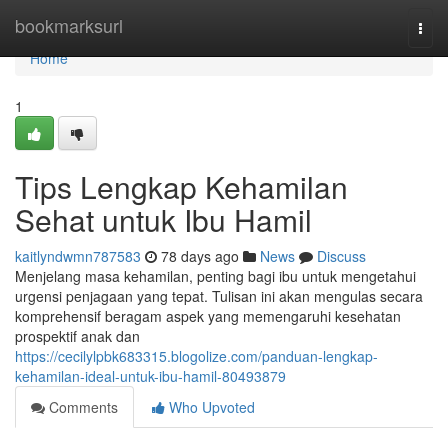
Home
bookmarksurl
Togg
navi
Home
1
Tips Lengkap Kehamilan
Sehat untuk Ibu Hamil
kaitlyndwmn787583
78 days ago
News
Discuss
Menjelang masa kehamilan, penting bagi ibu untuk mengetahui
urgensi penjagaan yang tepat. Tulisan ini akan mengulas secara
komprehensif beragam aspek yang memengaruhi kesehatan
prospektif anak dan
https://cecilylpbk683315.blogolize.com/panduan-lengkap-
kehamilan-ideal-untuk-ibu-hamil-80493879
Comments
Who Upvoted