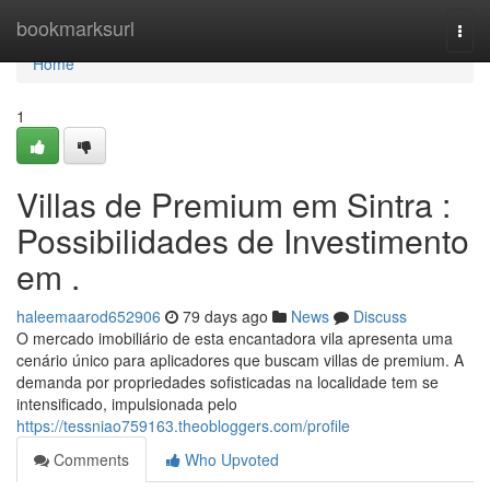
Home
bookmarksurl
Togg
navi
Home
1
Villas de Premium em Sintra :
Possibilidades de Investimento
em .
haleemaarod652906
79 days ago
News
Discuss
O mercado imobiliário de esta encantadora vila apresenta uma
cenário único para aplicadores que buscam villas de premium. A
demanda por propriedades sofisticadas na localidade tem se
intensificado, impulsionada pelo
https://tessniao759163.theobloggers.com/profile
Comments
Who Upvoted