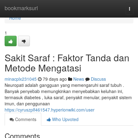
Home
bookmarksurl
Togg
navi
Home
1
Sakit Saraf : Faktor Tanda dan
Metode Mengatasi
minacplx231045
79 days ago
News
Discuss
Neuropati adalah gangguan yang memengaruhi saraf tubuh .
Banyak penyebab memungkinkan menyebabkan keluhan ini,
termasuk diabetes , luka saraf, penyakit menular, penyakit sistem
imun, dan penggunaan
https://cyruszplf461547.hyperionwiki.com/user
Comments
Who Upvoted
Comments