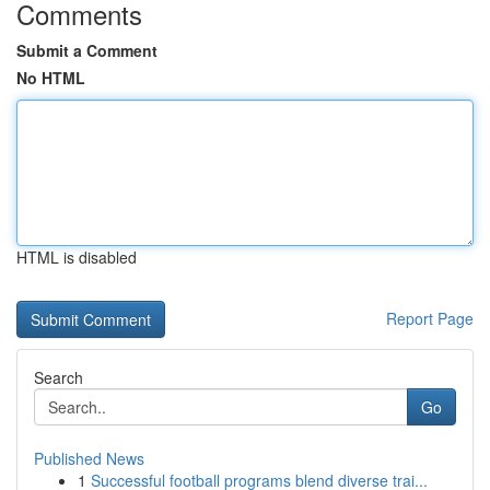
Comments
Submit a Comment
No HTML
HTML is disabled
Report Page
Search
Go
Published News
1
Successful football programs blend diverse trai...