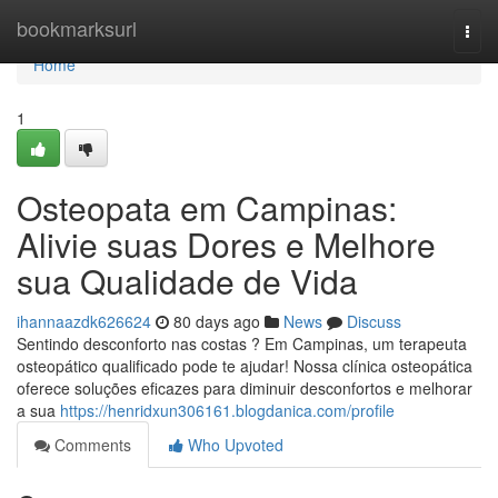
Home
bookmarksurl
Togg
navi
Home
1
Osteopata em Campinas:
Alivie suas Dores e Melhore
sua Qualidade de Vida
ihannaazdk626624
80 days ago
News
Discuss
Sentindo desconforto nas costas ? Em Campinas, um terapeuta
osteopático qualificado pode te ajudar! Nossa clínica osteopática
oferece soluções eficazes para diminuir desconfortos e melhorar
a sua
https://henridxun306161.blogdanica.com/profile
Comments
Who Upvoted