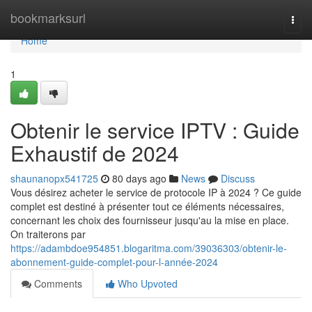
Home
bookmarksurl
Togg
navi
Home
1
Obtenir le service IPTV : Guide
Exhaustif de 2024
shaunanopx541725
80 days ago
News
Discuss
Vous désirez acheter le service de protocole IP à 2024 ? Ce guide
complet est destiné à présenter tout ce éléments nécessaires,
concernant les choix des fournisseur jusqu'au la mise en place.
On traiterons par
https://adambdoe954851.blogaritma.com/39036303/obtenir-le-
abonnement-guide-complet-pour-l-année-2024
Comments
Who Upvoted