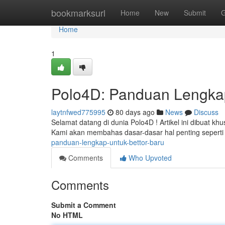
Home
bookmarksurl
Home
New
Submit
G
Home
1
Polo4D: Panduan Lengka
laytnfwed775995
80 days ago
News
Discuss
Selamat datang di dunia Polo4D ! Artikel ini dibuat k
Kami akan membahas dasar-dasar hal penting seperti
panduan-lengkap-untuk-bettor-baru
Comments
Who Upvoted
Comments
Submit a Comment
No HTML