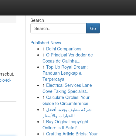
Search
Go
Published News
1
Delhi Companions
1
O Principal Vendedor de
Coxas de Galinha...
1
Top Up Royal Dream:
Panduan Lengkap &
ersebut.
Terpercaya
olo4d-
1
Electrical Services Lane
Cove Taking Specialist...
1
Calculate Circles: Your
Guide to Circumference
1
شركة تنظيف بجدة: أفضل
الخيارات والأسعار!
1
Buy Original copyright
Online: Is It Safe?
1
Crafting Article Briefs: Your