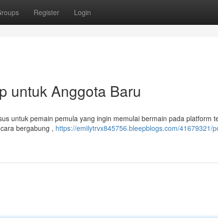
roups
Register
Login
p untuk Anggota Baru
husus untuk pemain pemula yang ingin memulai bermain pada platform t
 cara bergabung ,
https://emilytrvx845756.bleepblogs.com/41679321/p