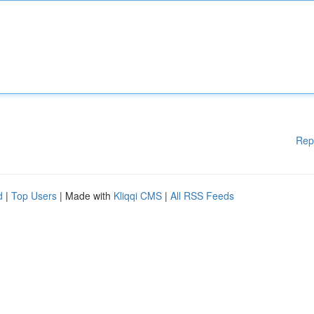
Rep
d
|
Top Users
| Made with
Kliqqi CMS
|
All RSS Feeds