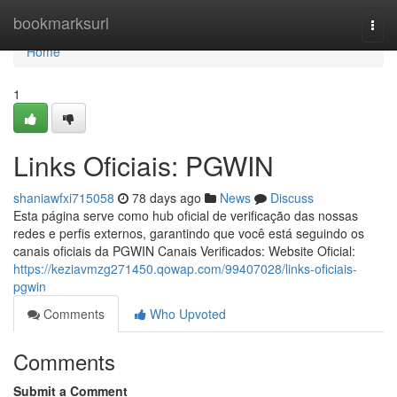
Home
bookmarksurl
Togg
navi
Home
1
Links Oficiais: PGWIN
shaniawfxi715058
78 days ago
News
Discuss
Esta página serve como hub oficial de verificação das nossas
redes e perfis externos, garantindo que você está seguindo os
canais oficiais da PGWIN Canais Verificados: Website Oficial:
https://keziavmzg271450.qowap.com/99407028/links-oficiais-
pgwin
Comments
Who Upvoted
Comments
Submit a Comment