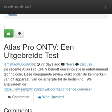
Home
bookmarksurl
Togg
navi
Home
1
Atlas Pro ONTV: Een
Uitgebreide Test
jemimagwub589362
77 days ago
News
Discuss
De recente Atlas Pro ONTV belooft een innovatie in entertainment
technologie. Deze diepgaande review duikt onder de kenmerken
van dit apparaat, van de scherpte tot de bediening . We
analyseren de
https://lewisempw428220.wikicorrespondence.com/user
Comments
Who Upvoted
Comments