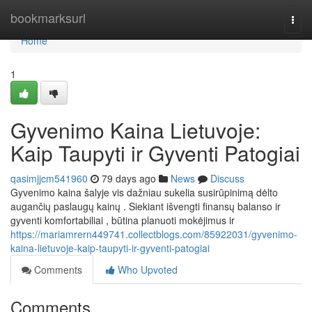
Home
bookmarksurl
Togg
navi
Home
1
Gyvenimo Kaina Lietuvoje:
Kaip Taupyti ir Gyventi Patogiai
qasimjjcm541960
79 days ago
News
Discuss
Gyvenimo kaina šalyje vis dažniau sukelia susirūpinimą dėlto
augančių paslaugų kainų . Siekiant išvengti finansų balanso ir
gyventi komfortabiliai , būtina planuoti mokėjimus ir
https://mariamrern449741.collectblogs.com/85922031/gyvenimo-
kaina-lietuvoje-kaip-taupyti-ir-gyventi-patogiai
Comments
Who Upvoted
Comments