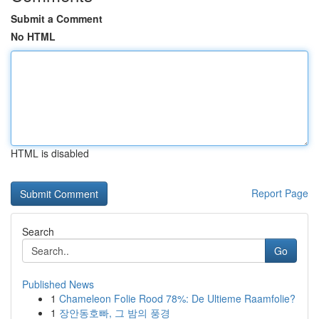
Submit a Comment
No HTML
HTML is disabled
Report Page
Search
Go
Published News
1
Chameleon Folie Rood 78%: De Ultieme Raamfolie?
1
장안동호빠, 그 밤의 풍경