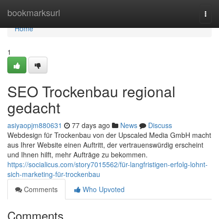
Home
bookmarksurl
Togg
navi
Home
1
SEO Trockenbau regional
gedacht
asiyaopjm880631
77 days ago
News
Discuss
Webdesign für Trockenbau von der Upscaled Media GmbH macht
aus Ihrer Website einen Auftritt, der vertrauenswürdig erscheint
und Ihnen hilft, mehr Aufträge zu bekommen.
https://socialicus.com/story7015562/für-langfristigen-erfolg-lohnt-
sich-marketing-für-trockenbau
Comments
Who Upvoted
Comments