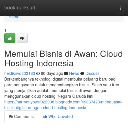
Home
bookmarksurl
Togg
navi
Home
1
Memulai Bisnis di Awan: Cloud
Hosting Indonesia
heidiknvq833183
80 days ago
News
Discuss
Berkembangnya teknologi digital membuka peluang baru bagi
para pengusaha untuk mengembangkan bisnis. Salah satu tren
yang menjanjikan adalah memulai bisnis di awan dengan
menggunakan cloud hosting. Negara Garuda kini
https://harmonybwsl022908.blognody.com/49867423/menguasai-
bisnis-digital-dengan-cloud-hosting-indonesia
Comments
Who Upvoted