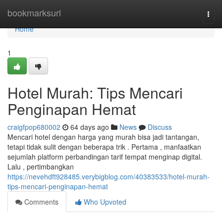
Home
bookmarksurl
Togg
navi
Home
1
Hotel Murah: Tips Mencari
Penginapan Hemat
craigfpop680002
64 days ago
News
Discuss
Mencari hotel dengan harga yang murah bisa jadi tantangan,
tetapi tidak sulit dengan beberapa trik . Pertama , manfaatkan
sejumlah platform perbandingan tarif tempat menginap digital.
Lalu , pertimbangkan
https://nevehdft928485.verybigblog.com/40383533/hotel-murah-
tips-mencari-penginapan-hemat
Comments
Who Upvoted