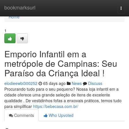
Home
bookmarksurl
Togg
navi
Home
1
Emporio Infantil em a
metrópole de Campinas: Seu
Paraíso da Criança Ideal !
elodieewbi300252
65 days ago
News
Discuss
Procurando tudo para o seu pequeno? Nossa loja infantil em a
cidade oferece uma grande seleção de itens de excelente
qualidade . De vestidinhos fofas a enxovais práticos, temos tudo
para simplificar
https://bebecasa.com.br/
Comments
Who Upvoted