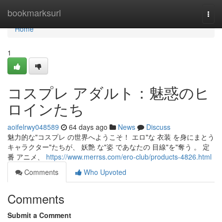
Home
bookmarksurl
Togg
navi
Home
1
コスプレ アダルト：魅惑のヒ
ロインたち
aoifelrwy048589
64 days ago
News
Discuss
魅力的な"コスプレ の世界へようこそ！ エロ"な 衣装 を身にまとう
キャラクター"たちが、 妖艶 な"姿 であなたの 目線"を"奪う 。 定
番 アニメ、
https://www.merrss.com/ero-club/products-4826.html
Comments
Who Upvoted
Comments
Submit a Comment