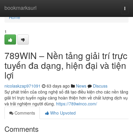
Home
bookmarksurl
Togg
navi
Home
1
789WIN – Nền tảng giải trí trực
tuyến đa dạng, hiện đại và tiện
lợi
nicolaskzap971091
63 days ago
News
Discuss
Sự phát triển của công nghệ số đã tạo điều kiện cho các nền tảng
giải trí trực tuyến ngày càng hoàn thiện hơn về chất lượng dịch vụ
và trải nghiệm người dùng.
https://789winco.com/
Comments
Who Upvoted
Comments