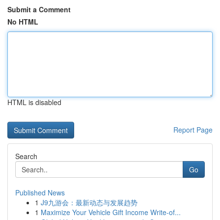
Submit a Comment
No HTML
HTML is disabled
Report Page
Search
Go
Published News
1
J9九游会：最新动态与发展趋势
1
Maximize Your Vehicle Gift Income Write-of...