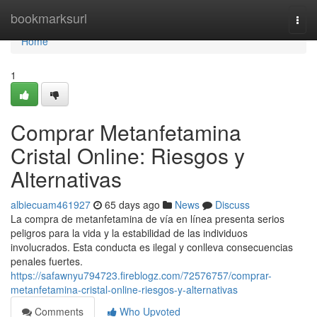
Home
bookmarksurl
Togg
navi
Home
1
Comprar Metanfetamina
Cristal Online: Riesgos y
Alternativas
albiecuam461927
65 days ago
News
Discuss
La compra de metanfetamina de vía en línea presenta serios
peligros para la vida y la estabilidad de las individuos
involucrados. Esta conducta es ilegal y conlleva consecuencias
penales fuertes.
https://safawnyu794723.fireblogz.com/72576757/comprar-
metanfetamina-cristal-online-riesgos-y-alternativas
Comments
Who Upvoted