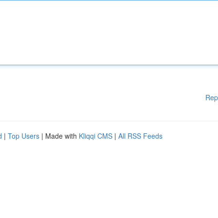
Rep
d
|
Top Users
| Made with
Kliqqi CMS
|
All RSS Feeds