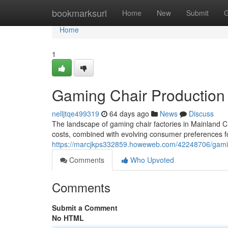
Home
bookmarksurl
Home
New
Submit
G
Home
1
Gaming Chair Production F
nelljtqe499319
64 days ago
News
Discuss
The landscape of gaming chair factories in Mainland Ch
costs, combined with evolving consumer preferences for
https://marcjkps332859.howeweb.com/42248706/gaming
Comments
Who Upvoted
Comments
Submit a Comment
No HTML