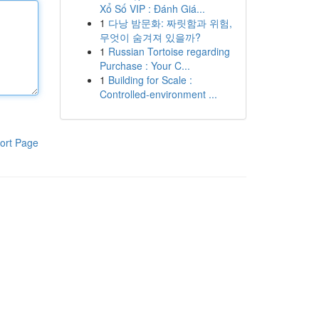
Xổ Số VIP : Đánh Giá...
1
다낭 밤문화: 짜릿함과 위험,
무엇이 숨겨져 있을까?
1
Russian Tortoise regarding
Purchase : Your C...
1
Building for Scale :
Controlled-environment ...
ort Page