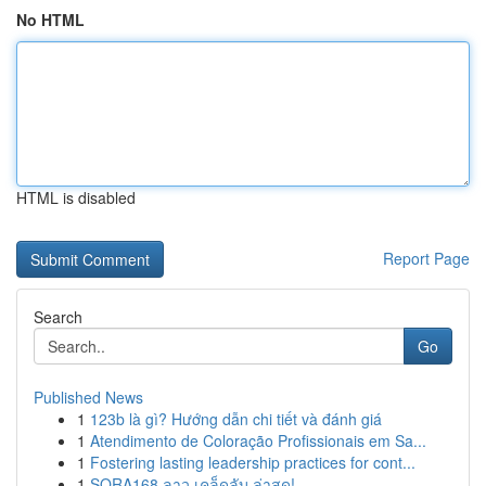
No HTML
HTML is disabled
Report Page
Search
Go
Published News
1
123b là gì? Hướng dẫn chi tiết và đánh giá
1
Atendimento de Coloração Profissionais em Sa...
1
Fostering lasting leadership practices for cont...
1
SORA168 ลาว เคล็ดลับ ล่าสุด!