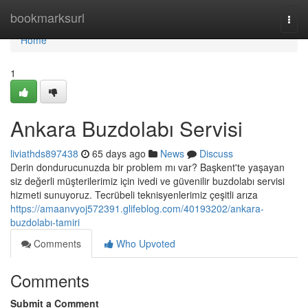
Home
bookmarksurl
Togg
navi
Home
1
Ankara Buzdolabı Servisi
liviathds897438
65 days ago
News
Discuss
Derin dondurucunuzda bir problem mı var? Başkent'te yaşayan
siz değerli müşterilerimiz için ivedi ve güvenilir buzdolabı servisi
hizmeti sunuyoruz. Tecrübeli teknisyenlerimiz çeşitli arıza
https://amaanvyoj572391.glifeblog.com/40193202/ankara-
buzdolabı-tamiri
Comments
Who Upvoted
Comments
Submit a Comment