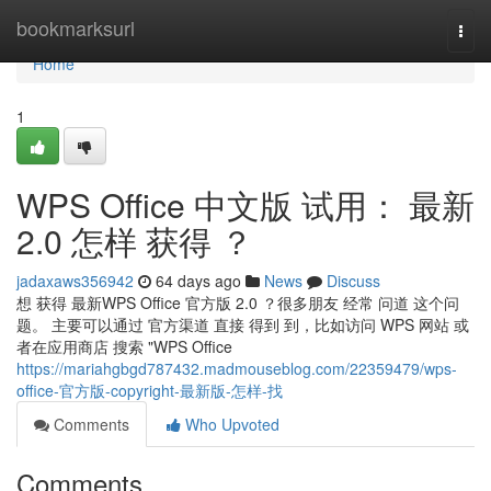
Home
bookmarksurl
Togg
navi
Home
1
WPS Office 中文版 试用： 最新
2.0 怎样 获得 ？
jadaxaws356942
64 days ago
News
Discuss
想 获得 最新WPS Office 官方版 2.0 ？很多朋友 经常 问道 这个问
题。 主要可以通过 官方渠道 直接 得到 到，比如访问 WPS 网站 或
者在应用商店 搜索 "WPS Office
https://mariahgbgd787432.madmouseblog.com/22359479/wps-
office-官方版-copyright-最新版-怎样-找
Comments
Who Upvoted
Comments