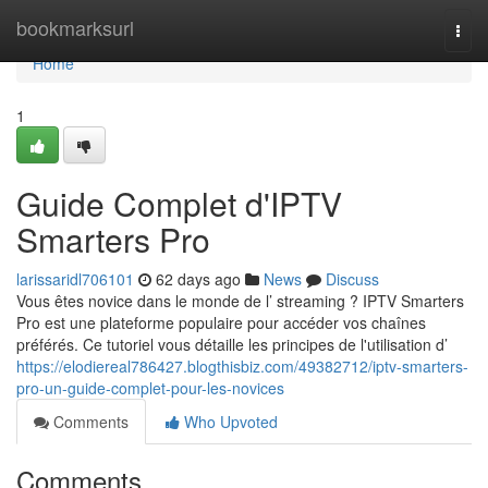
Home
bookmarksurl
Togg
navi
Home
1
Guide Complet d'IPTV
Smarters Pro
larissaridl706101
62 days ago
News
Discuss
Vous êtes novice dans le monde de l’ streaming ? IPTV Smarters
Pro est une plateforme populaire pour accéder vos chaînes
préférés. Ce tutoriel vous détaille les principes de l'utilisation d’
https://elodiereal786427.blogthisbiz.com/49382712/iptv-smarters-
pro-un-guide-complet-pour-les-novices
Comments
Who Upvoted
Comments