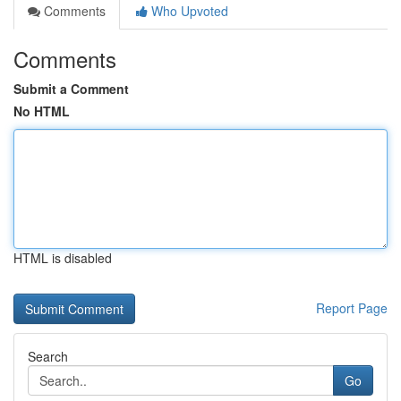
Comments
Who Upvoted
Comments
Submit a Comment
No HTML
HTML is disabled
Report Page
Search
Go