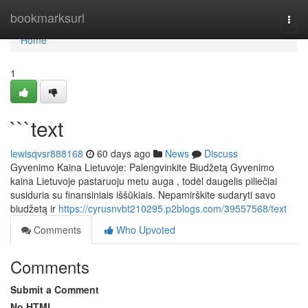
Home
bookmarksurl
Togg
navi
Home
1
```text
lewisqvsr888168
60 days ago
News
Discuss
Gyvenimo Kaina Lietuvoje: Palengvinkite Biudžetą Gyvenimo
kaina Lietuvoje pastaruoju metu auga , todėl daugelis piliečiai
susiduria su finansiniais iššūkiais. Nepamirškite sudaryti savo
biudžetą ir
https://cyrusnvbt210295.p2blogs.com/39557568/text
Comments
Who Upvoted
Comments
Submit a Comment
No HTML