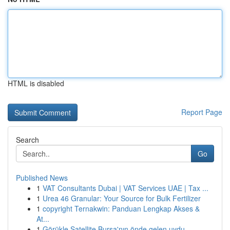
HTML is disabled
Report Page
Search
Go
Published News
1
VAT Consultants Dubai | VAT Services UAE | Tax ...
1
Urea 46 Granular: Your Source for Bulk Fertilizer
1
copyright Ternakwin: Panduan Lengkap Akses &
At...
1
Görükle Satellite Bursa'nın önde gelen uydu ...