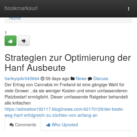
Home
bookmarksurl
Togg
navi
Home
1
Strategien zur Optimierung der
Hanf Ausbeute
harleyqxkr045664
59 days ago
News
Discuss
Der Ertrag von Cannabis im Freiland ist eine gängige Wahl für
viele Grower , da sie weniger Kosten und einen umfassenderen
Platzbedarf ermöglicht. Dieser umfassende Ratgeber behandelt
alle kritischen
https://adreatioe192117.blog2news.com/42170129/der-beste-
weg-hanf-erfolgreich-zu-züchten-von-anfang-an
Comments
Who Upvoted