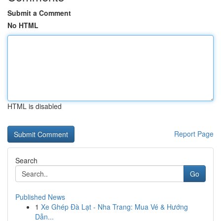
Submit a Comment
No HTML
HTML is disabled
Report Page
Search
Go
Published News
1
Xe Ghép Đà Lạt - Nha Trang: Mua Vé & Hướng
Dẫn...