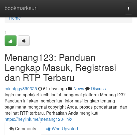
Home
bookmarksurl
Togg
navi
Home
1
Menang123: Panduan
Lengkap Masuk, Registrasi
dan RTP Terbaru
minafggy390325
61 days ago
News
Discuss
Ingin mempelajari lebih lanjut mengenai platform Menang123?
Panduan ini akan memberikan informasi lengkap tentang
bagaimana mengenai copyright Anda, proses pendaftaran, dan
melihat RTP terbaru. Perhatikan Anda mengikuti
https://heylink.me/menang123-link/
Comments
Who Upvoted