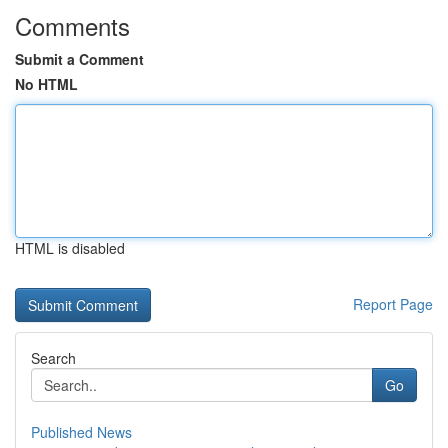
Comments
Submit a Comment
No HTML
HTML is disabled
Report Page
Search
Go
Published News