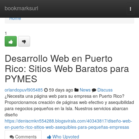
Home
bookmarksurl
Togg
navi
Home
1
Desarrollo Web en Puerto
Rico: Sitios Web Baratos para
PYMES
orlandopuvf905485
59 days ago
News
Discuss
¿Necesita una página web para su empresa en Puerto Rico?
Proporcionamos creación de páginas web efectivo y asequibilidad
para negocios pequeños en la Isla. Nuestros servicios abarcan
diseño
https://deniscmkn554288.blogsvirals.com/40343817/diseño-web-
en-puerto-rico-sitios-web-asequibles-para-pequeñas-empresas
Comments
Who Upvoted