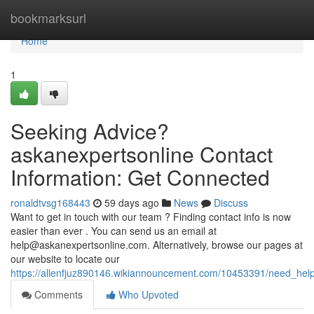
Home
bookmarksurl
Home
1
Seeking Advice?
askanexpertsonline Contact
Information: Get Connected
ronaldtvsg168443
59 days ago
News
Discuss
Want to get in touch with our team ? Finding contact info is now
easier than ever . You can send us an email at
help@askanexpertsonline.com
. Alternatively, browse our pages at
our website to locate our
https://allenfjuz890146.wikiannouncement.com/10453391/need_hel
Comments
Who Upvoted