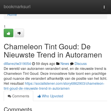
Home
bookmarksurl
Togg
navi
Home
1
Chameleon Tint Goud: De
Nieuwste Trend in Autoramen
dillaneztw319054
59 days ago
News
Discuss
De wereld van autoramen verandert snel, en de nieuwste trend is
Chameleon Tint Goud. Deze innovatieve folie toont een prachtige
goud nuance die verandert afhankelijk van de positie van het licht.
Het resultaat
https://socialistener.com/story6862903/chameleon-
tint-goud-de-nieuwste-trend-in-autoramen
Comments
Who Upvoted
Comments