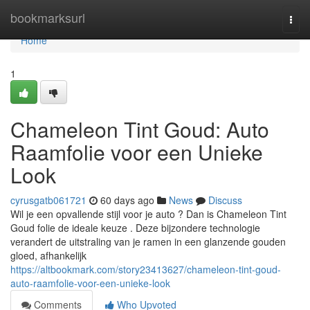
Home
bookmarksurl
Togg
navi
Home
1
Chameleon Tint Goud: Auto
Raamfolie voor een Unieke
Look
cyrusgatb061721
60 days ago
News
Discuss
Wil je een opvallende stijl voor je auto ? Dan is Chameleon Tint
Goud folie de ideale keuze . Deze bijzondere technologie
verandert de uitstraling van je ramen in een glanzende gouden
gloed, afhankelijk
https://altbookmark.com/story23413627/chameleon-tint-goud-
auto-raamfolie-voor-een-unieke-look
Comments
Who Upvoted