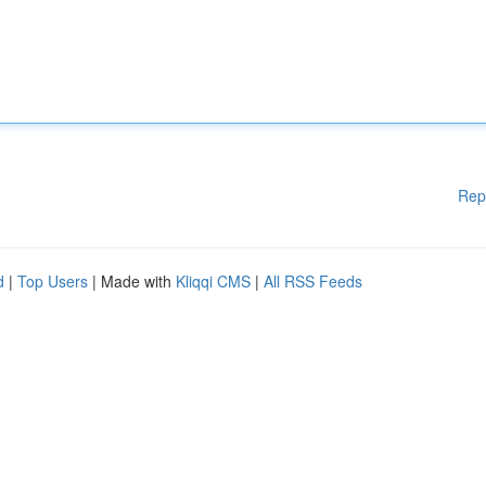
Rep
d
|
Top Users
| Made with
Kliqqi CMS
|
All RSS Feeds