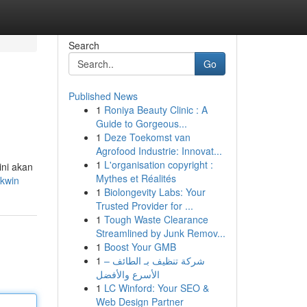
Search
Go
Published News
1
Roniya Beauty Clinic : A
Guide to Gorgeous...
1
Deze Toekomst van
Agrofood Industrie: Innovat...
1
L'organisation copyright :
ini akan
Mythes et Réalités
akwin
1
Biolongevity Labs: Your
Trusted Provider for ...
1
Tough Waste Clearance
Streamlined by Junk Remov...
1
Boost Your GMB
1
شركة تنظيف بـ الطائف –
الأسرع والأفضل
1
LC Winford: Your SEO &
Web Design Partner