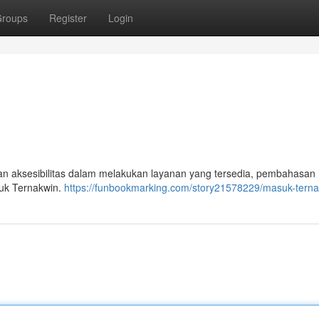
roups
Register
Login
an aksesibilitas dalam melakukan layanan yang tersedia, pembahasan 
suk Ternakwin.
https://funbookmarking.com/story21578229/masuk-tern