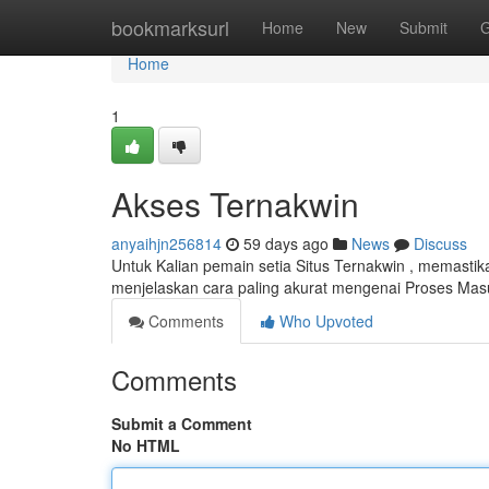
Home
bookmarksurl
Home
New
Submit
G
Home
1
Akses Ternakwin
anyaihjn256814
59 days ago
News
Discuss
Untuk Kalian pemain setia Situs Ternakwin , memastik
menjelaskan cara paling akurat mengenai Proses Ma
Comments
Who Upvoted
Comments
Submit a Comment
No HTML