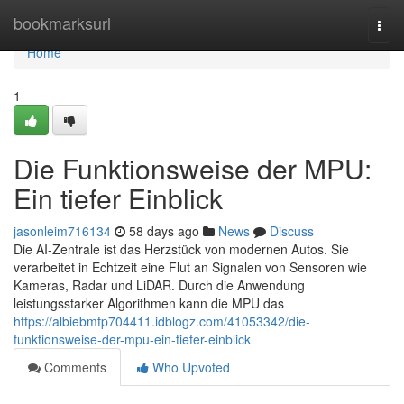
Home
bookmarksurl
Togg
navi
Home
1
Die Funktionsweise der MPU:
Ein tiefer Einblick
jasonleim716134
58 days ago
News
Discuss
Die AI-Zentrale ist das Herzstück von modernen Autos. Sie
verarbeitet in Echtzeit eine Flut an Signalen von Sensoren wie
Kameras, Radar und LiDAR. Durch die Anwendung
leistungsstarker Algorithmen kann die MPU das
https://albiebmfp704411.idblogz.com/41053342/die-
funktionsweise-der-mpu-ein-tiefer-einblick
Comments
Who Upvoted