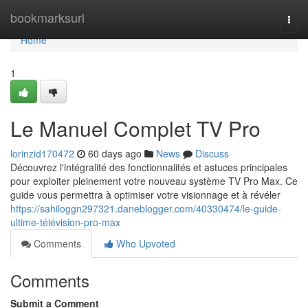
Home
bookmarksurl
Togg
navi
Home
1
Le Manuel Complet TV Pro
lorinzid170472
60 days ago
News
Discuss
Découvrez l'intégralité des fonctionnalités et astuces principales
pour exploiter pleinement votre nouveau système TV Pro Max. Ce
guide vous permettra à optimiser votre visionnage et à révéler
https://sahiloggn297321.daneblogger.com/40330474/le-guide-
ultime-télévision-pro-max
Comments
Who Upvoted
Comments
Submit a Comment