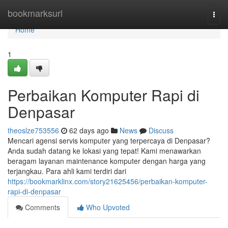
Home
bookmarksurl
Togg
navi
Home
1
Perbaikan Komputer Rapi di
Denpasar
theoslze753556
62 days ago
News
Discuss
Mencari agensi servis komputer yang terpercaya di Denpasar?
Anda sudah datang ke lokasi yang tepat! Kami menawarkan
beragam layanan maintenance komputer dengan harga yang
terjangkau. Para ahli kami terdiri dari
https://bookmarklinx.com/story21625456/perbaikan-komputer-
rapi-di-denpasar
Comments
Who Upvoted