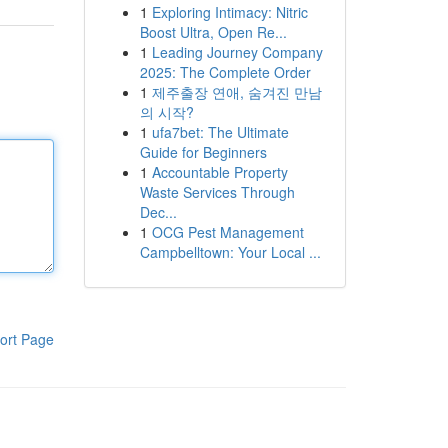
1
Exploring Intimacy: Nitric
Boost Ultra, Open Re...
1
Leading Journey Company
2025: The Complete Order
1
제주출장 연애, 숨겨진 만남
의 시작?
1
ufa7bet: The Ultimate
Guide for Beginners
1
Accountable Property
Waste Services Through
Dec...
1
OCG Pest Management
Campbelltown: Your Local ...
ort Page