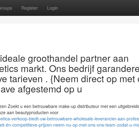
roups
Register
Login
ideale groothandel partner aan
tics markt. Ons bedrijf garander
ve tarieven . {Neem direct op met
gave afgestemd op u
ijzen Zoekt u een betrouwbare make-up distributeur met een uitgebreid
euze aan beautyproducten voor
tica-verkoop-biedt-uw-betrouwbare-wholesale-leverancier-aan-profes
teit-én-competitieve-prijzen-neem-nu-op-met-ons-ons-team-zodat-u-me