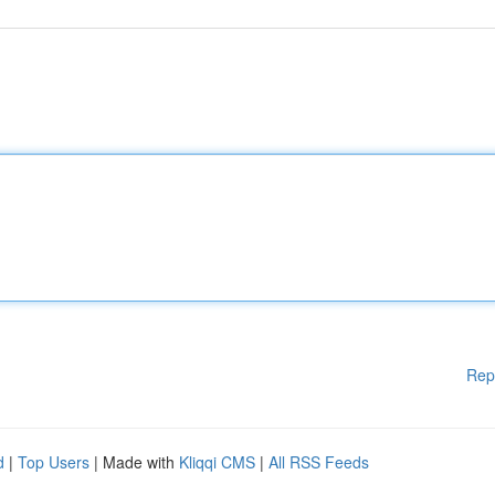
Rep
d
|
Top Users
| Made with
Kliqqi CMS
|
All RSS Feeds