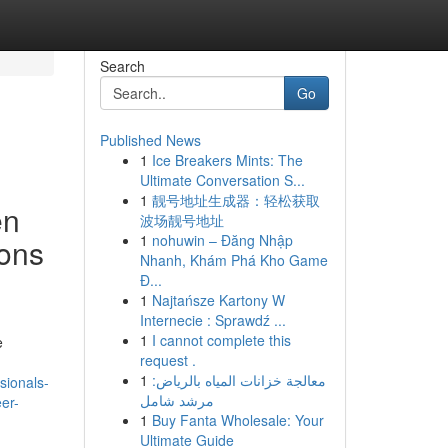
Search
Go
Published News
1
Ice Breakers Mints: The
Ultimate Conversation S...
1
靓号地址生成器：轻松获取
en
波场靓号地址
1
nohuwin – Đăng Nhập
 ons
Nhanh, Khám Phá Kho Game
Đ...
1
Najtańsze Kartony W
Internecie : Sprawdź ...
1
I cannot complete this
e
request .
1
معالجة خزانات المياه بالرياض:
sionals-
مرشد شامل
er-
1
Buy Fanta Wholesale: Your
Ultimate Guide