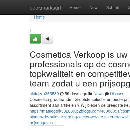
Home
bookmarksurl
Home
New
Submit
G
Home
1
Cosmetica Verkoop is uw 
professionals op de cosme
topkwaliteit en competitie
team zodat u een prijsop
albiejzra365539
59 days ago
News
Discuss
Cosmetica groothandel: Grootste selectie en beste pr
assortiment aan artikelen ? Wij bieden de breedste k
https://mattiegtnk332869.p2blogs.com/40006851/cosme
binnen-de-huidverzorging-sector-we-verzekeren-kwali
prijsopgave-af